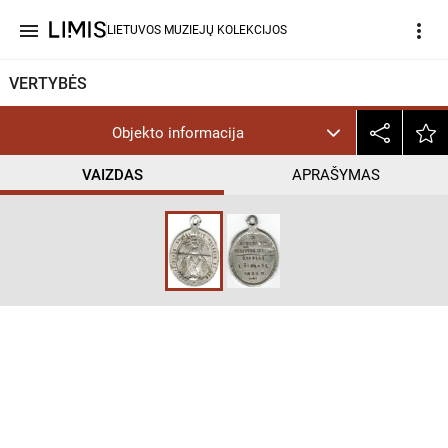
menu
more_vert
LIETUVOS MUZIEJŲ KOLEKCIJOS
VERTYBĖS
Objekto informacija
VAIZDAS
APRAŠYMAS