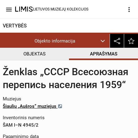
menu
more_vert
LIETUVOS MUZIEJŲ KOLEKCIJOS
VERTYBĖS
Objekto informacija
OBJEKTAS
APRAŠYMAS
Ženklas „СССР Всесоюзная
перепись населения 1959“
Muziejus
Šiaulių „Aušros“ muziejus
Inventorinis numeris
ŠAM I–N 4945/2
Pagaminimo data