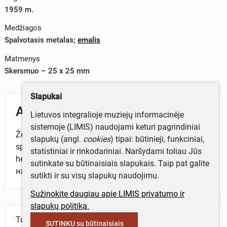
1959 m.
Medžiagos
Spalvotasis metalas
;
emalis
Matmenys
Skersmuo – 25 x 25 mm
Slapukai
Aprašymas
Lietuvos integralioje muziejų informacinėje
sistemoje (LIMIS) naudojami keturi pagrindiniai
Ženklas aštuoniakampio formos, raudonos ir mėlynos
slapukų (angl.
cookies
) tipai: būtinieji, funkciniai,
spalvų emalės fone pavaizduoti: SSSR kontūrai,
statistiniai ir rinkodariniai. Naršydami toliau Jūs
herbas ir tekstas rusų k: „СССР Всесаюзная перепись
sutinkate su būtinaisiais slapukais. Taip pat galite
населения 1959“ (Parašiutininkui žymūnui).
sutikti ir su visų slapukų naudojimu.
Sužinokite daugiau apie LIMIS privatumo ir
slapukų politiką.
Turite daugiau informacijos apie objektą?
SUTINKU su būtinaisiais