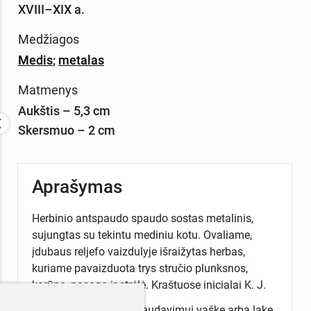
XVIII–XIX a.
Medžiagos
Medis
;
metalas
Matmenys
Aukštis – 5,3 cm
Skersmuo – 2 cm
Aprašymas
Herbinio antspaudo spaudo sostas metalinis,
sujungtas su tekintu mediniu kotu. Ovaliame,
įdubaus reljefo vaizdulyje išraižytas herbas,
kuriame pavaizduota trys stručio plunksnos,
karūna, pasaga ir strėlė. Kraštuose inicialai K. J.
Spaudas skirtas antspaudavimui vaške arba lake.