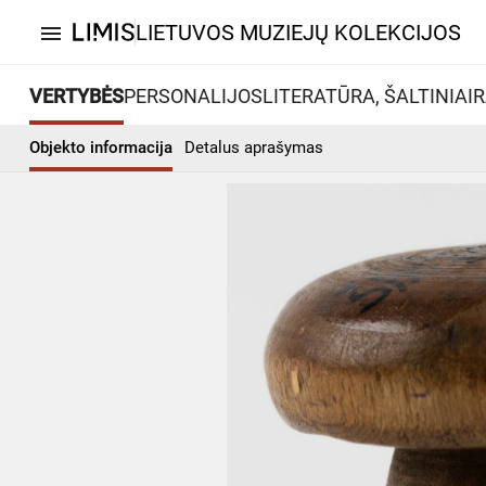
LIETUVOS MUZIEJŲ KOLEKCIJOS
menu
VERTYBĖS
PERSONALIJOS
LITERATŪRA, ŠALTINIAI
R
Objekto informacija
Detalus aprašymas