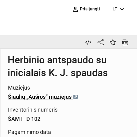
person_outline
expand_more
Prisijungti
LT
Herbinio antspaudo su
inicialais K. J. spaudas
Muziejus
Šiaulių „Aušros“ muziejus
Inventorinis numeris
ŠAM I–D 102
Pagaminimo data