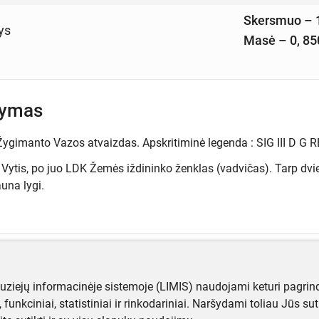
Skersmuo –
ys
Masė – 0, 85
šymas
Žygimanto Vazos atvaizdas. Apskritiminė legenda : SIG III D G R
 Vytis, po juo LDK Žemės iždininko ženklas (vadvičas). Tarp dv
una lygi.
ugiau informacijos apie objektą?
muziejų informacinėje sistemoje (LIMIS) naudojami keturi pagrind
te mums!
ji, funkciniai, statistiniai ir rinkodariniai. Naršydami toliau Jūs s