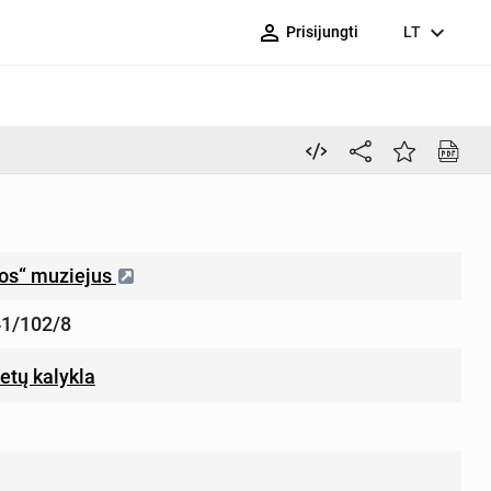
person_outline
expand_more
Prisijungti
LT
ros“ muziejus
1/102/8
etų kalykla