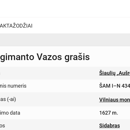
AKTAŽODŽIAI
gimanto Vazos grašis
s
Šiaulių „Auš
inis numeris
ŠAM I–N 434
s (-ai)
Vilniaus mon
imo data
1627 m.
os
Sidabras