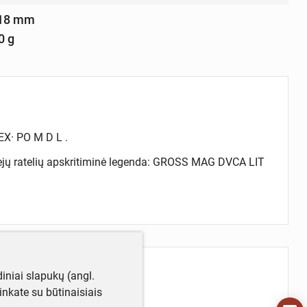
 18 mm
0 g
EX· PO M D L .
iejų ratelių apskritiminė legenda: GROSS MAG DVCA LIT
iniai slapukų (angl.
utinkate su būtinaisiais