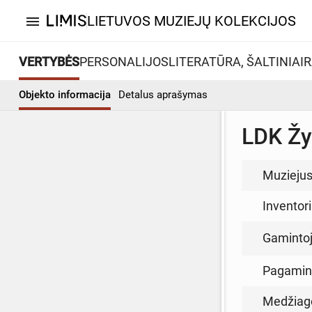
LIETUVOS MUZIEJŲ KOLEKCIJOS
menu
VERTYBĖS
PERSONALIJOS
LITERATŪRA, ŠALTINIAI
R
Objekto informacija
Detalus aprašymas
LDK Žy
Muzieju
Inventor
Gamintoja
Pagamin
Medžiag