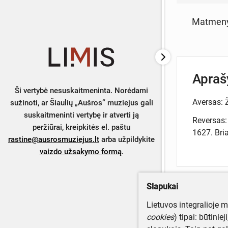
Matmen
Apra
Ši vertybė nesuskaitmeninta. Norėdami
Aversas: 
sužinoti, ar Šiaulių „Aušros“ muziejus gali
suskaitmeninti vertybę ir atverti ją
Reversas:
peržiūrai, kreipkitės el. paštu
1627. Bria
rastine@ausrosmuziejus.lt
arba užpildykite
vaizdo užsakymo formą
.
Slapukai
Turite da
Lietuvos integralioje 
Parašyki
cookies
) tipai: būtinie