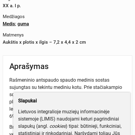
XX a. I p.
Medžiagos
Medis
;
guma
Matmenys
Aukštis x plotis x ilgis – 7,2 x 4,4 x 2 cm
Aprašymas
Rašmeninio antspaudo spaudo medinis sostas
sujungtas su tekintu mediniu kotu. Prie stačiakampio
sosto pagrindo priklijuota ovalo formos guminė
Slapukai
plokštelė su iškilaus reljefo vaizduliu. Jame lietuviška
legenda: Brol. KAMBERIAI / No. / Kaunas. Minkausko
Lietuvos integralioje muziejų informacinėje
69
sistemoje (LIMIS) naudojami keturi pagrindiniai
slapukų (angl.
cookies
) tipai: būtinieji, funkciniai,
Brolių B., A., ir R. Kamberių lentpjūvė tarpukario metais
statistiniai ir rinkodariniai. Naršydami toliau Jūs
veikė Kaune.