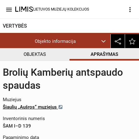
menu
more_vert
LIETUVOS MUZIEJŲ KOLEKCIJOS
VERTYBĖS
Objekto informacija
OBJEKTAS
APRAŠYMAS
Brolių Kamberių antspaudo
spaudas
Muziejus
Šiaulių „Aušros“ muziejus
Inventorinis numeris
ŠAM I–D 139
Pagaminimo data