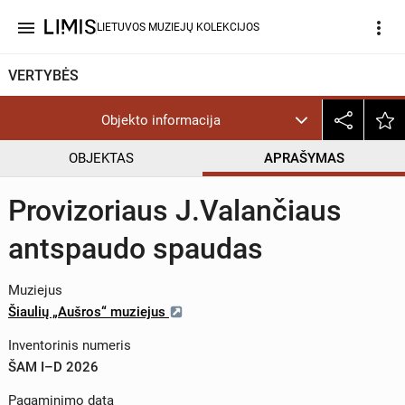
menu
more_vert
LIETUVOS MUZIEJŲ KOLEKCIJOS
VERTYBĖS
Objekto informacija
OBJEKTAS
APRAŠYMAS
Provizoriaus J.Valančiaus
antspaudo spaudas
Muziejus
Šiaulių „Aušros“ muziejus
Inventorinis numeris
ŠAM I–D 2026
Pagaminimo data