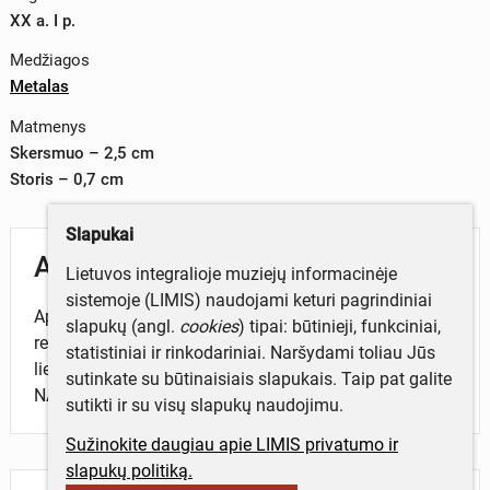
XX a. I p.
Medžiagos
Metalas
Matmenys
Skersmuo – 2,5 cm
Storis – 0,7 cm
Slapukai
Aprašymas
Lietuvos integralioje muziejų informacinėje
sistemoje (LIMIS) naudojami keturi pagrindiniai
Apskritame šviesaus metalo spaudo soste įdubaus
slapukų (angl.
cookies
) tipai: būtinieji, funkciniai,
reljefo vaizdulys, kurio centre yra Vytis, o aplink jį -
statistiniai ir rinkodariniai. Naršydami toliau Jūs
lietuviška legenda: PROV. J. VALANČIUS. ŠIAULIAI.
sutinkate su būtinaisiais slapukais. Taip pat galite
NAUJOJI APTIEKA.
sutikti ir su visų slapukų naudojimu.
Sužinokite daugiau apie LIMIS privatumo ir
slapukų politiką.