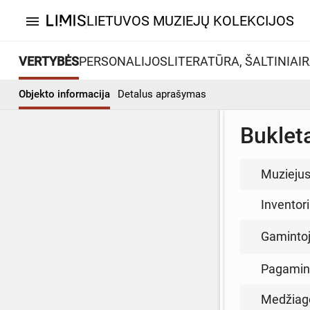
LIETUVOS MUZIEJŲ KOLEKCIJOS
menu
VERTYBĖS
PERSONALIJOS
LITERATŪRA, ŠALTINIAI
R
Objekto informacija
Detalus aprašymas
Buklet
Muzieju
Inventor
Gamintoja
Pagamin
Medžiag