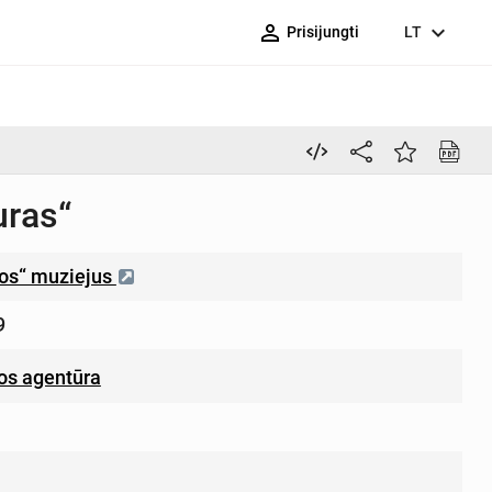
person_outline
expand_more
Prisijungti
LT
uras“
ros“ muziejus
9
os agentūra