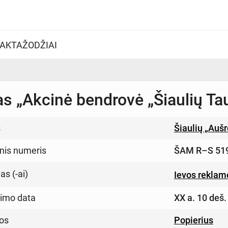
AKTAŽODŽIAI
as „Akcinė bendrovė „Šiaulių Ta
s
Šiaulių „Auš
inis numeris
ŠAM R–S 51
s (-ai)
Ievos reklam
imo data
XX a. 10 deš.
os
Popierius