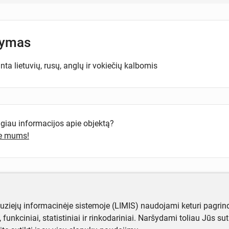
šymas
ta lietuvių, rusų, anglų ir vokiečių kalbomis
ugiau informacijos apie objektą?
te mums!
muziejų informacinėje sistemoje (LIMIS) naudojami keturi pagrind
ji, funkciniai, statistiniai ir rinkodariniai. Naršydami toliau Jūs s