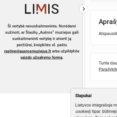
Apra
Ši vertybė nesuskaitmeninta. Norėdami
sužinoti, ar Šiaulių „Aušros“ muziejus gali
Atspausdin
suskaitmeninti vertybę ir atverti ją
peržiūrai, kreipkitės el. paštu
rastine@ausrosmuziejus.lt
arba užpildykite
vaizdo užsakymo formą
.
Turite da
Parašyki
Slapukai
Lietuvos integralioje 
cookies
) tipai: būtinie