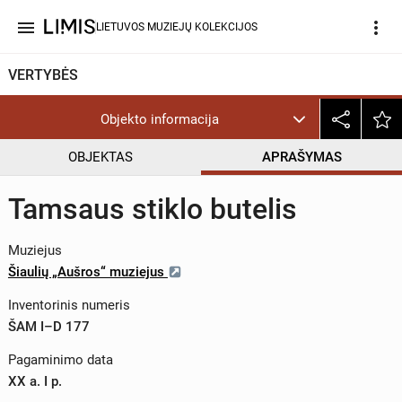
menu
more_vert
LIETUVOS MUZIEJŲ KOLEKCIJOS
VERTYBĖS
Objekto informacija
OBJEKTAS
APRAŠYMAS
Tamsaus stiklo butelis
Muziejus
Šiaulių „Aušros“ muziejus
Inventorinis numeris
ŠAM I–D 177
Pagaminimo data
XX a. I p.