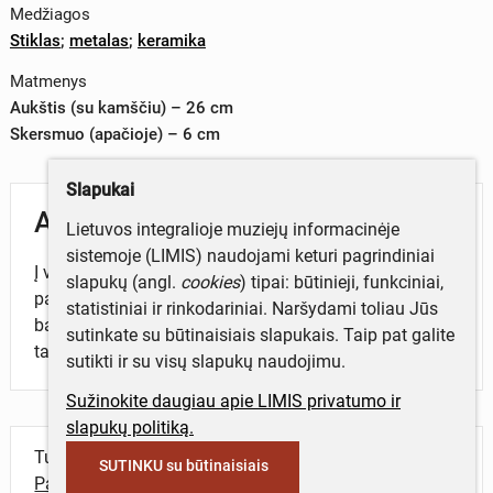
Medžiagos
Stiklas
;
metalas
;
keramika
Matmenys
Aukštis (su kamščiu) – 26 cm
Skersmuo (apačioje) – 6 cm
Slapukai
Aprašymas
Lietuvos integralioje muziejų informacinėje
sistemoje (LIMIS) naudojami keturi pagrindiniai
Į viršų siaurėjantis tamsaus stiklo butelis. Forma
slapukų (angl.
cookies
) tipai: būtinieji, funkciniai,
panaši į ritinį. Viršuje metaliniais laikikliais pritvirtintas
statistiniai ir rinkodariniai. Naršydami toliau Jūs
baltas keramikinis kamštis su užrašu: T A B. 0,33 l
sutinkate su būtinaisiais slapukais. Taip pat galite
talpos.
sutikti ir su visų slapukų naudojimu.
Sužinokite daugiau apie LIMIS privatumo ir
slapukų politiką.
Turite daugiau informacijos apie objektą?
SUTINKU su būtinaisiais
Parašykite mums!