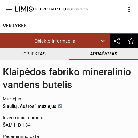
menu
more_vert
LIETUVOS MUZIEJŲ KOLEKCIJOS
VERTYBĖS
Objekto informacija
OBJEKTAS
APRAŠYMAS
Klaipėdos fabriko mineralinio
vandens butelis
Muziejus
Šiaulių „Aušros“ muziejus
Inventorinis numeris
ŠAM I–D 184
Pagaminimo data