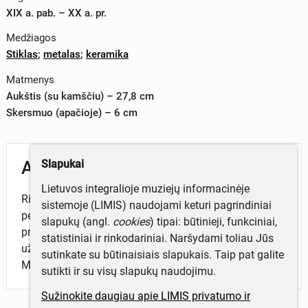
XIX a. pab. – XX a. pr.
Medžiagos
Stiklas
;
metalas
;
keramika
Matmenys
Aukštis (su kamščiu) – 27,8 cm
Skersmuo (apačioje) – 6 cm
Slapukai
Aprašymas
Lietuvos integralioje muziejų informacinėje
Ritinio formos, į viršų siaurėjantis šviesaus
sistemoje (LIMIS) naudojami keturi pagrindiniai
permatomo stiklo butelis. Viršuje metaliniais laikikliais
slapukų (angl.
cookies
) tipai: būtinieji, funkciniai,
pritvirtintas baltas keramikinis kamštis. Ant kamščio
statistiniai ir rinkodariniai. Naršydami toliau Jūs
užrašas vokiečių kalba: KURT KRÜGER
sutinkate su būtinaisiais slapukais. Taip pat galite
MINERALWASSER FABRIK MEMEL.
sutikti ir su visų slapukų naudojimu.
Sužinokite daugiau apie LIMIS privatumo ir