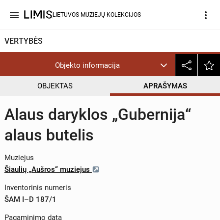
menu
more_vert
LIETUVOS MUZIEJŲ KOLEKCIJOS
VERTYBĖS
Objekto informacija
OBJEKTAS
APRAŠYMAS
Alaus daryklos „Gubernija“
alaus butelis
Muziejus
Šiaulių „Aušros“ muziejus
Inventorinis numeris
ŠAM I–D 187/1
Pagaminimo data