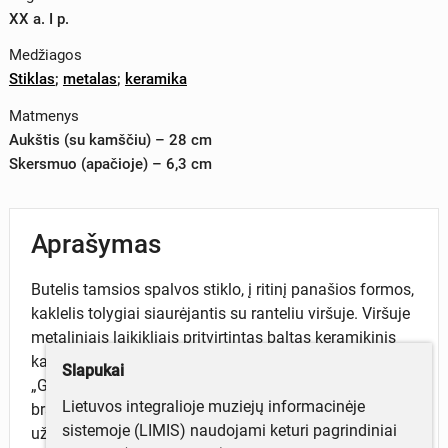
XX a. I p.
Medžiagos
Stiklas
;
metalas
;
keramika
Matmenys
Aukštis (su kamščiu) – 28 cm
Skersmuo (apačioje) – 6,3 cm
Aprašymas
Butelis tamsios spalvos stiklo, į ritinį panašios formos,
kaklelis tolygiai siaurėjantis su ranteliu viršuje. Viršuje
metaliniais laikikliais pritvirtintas baltas keramikinis
kamštis. Ant jo užrašas: ALAUS DARYKLA
Slapukai
„GUBERNIJA“ ŠIAULIAI. Ant butelio šono „Gubernijos“
Lietuvos integralioje muziejų informacinėje
bravoro emblema - du ožiai prie alaus statinės ir
sistemoje (LIMIS) naudojami keturi pagrindiniai
užrašai: AKC. ALAUS BRAVORO B-VĖ „GUBERNIJA“