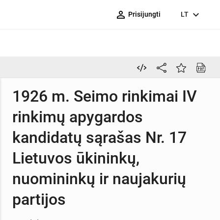
person_outline
expand_more
Prisijungti
LT
1926 m. Seimo rinkimai IV
rinkimų apygardos
kandidatų sąrašas Nr. 17
Lietuvos ūkininkų,
nuomininkų ir naujakurių
partijos