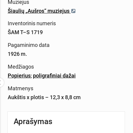
Muziejus
Šiaulių „Aušros“ muziejus
Inventorinis numeris
ŠAM T–S 1719
Pagaminimo data
1926 m.
Medžiagos
Popierius
;
poligrafiniai dažai
Matmenys
Aukštis x plotis – 12,3 x 8,8 cm
Aprašymas