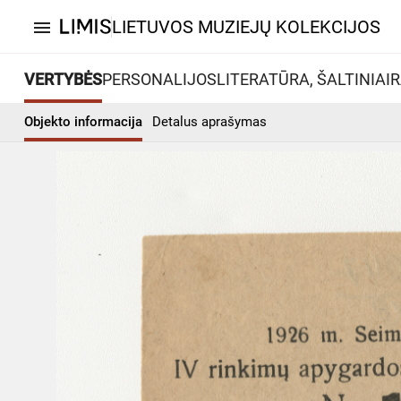
LIETUVOS MUZIEJŲ KOLEKCIJOS
menu
VERTYBĖS
PERSONALIJOS
LITERATŪRA, ŠALTINIAI
R
Objekto informacija
Detalus aprašymas