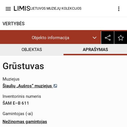
menu
more_vert
LIETUVOS MUZIEJŲ KOLEKCIJOS
VERTYBĖS
Objekto informacija
OBJEKTAS
APRAŠYMAS
Grūstuvas
Muziejus
Šiaulių „Aušros“ muziejus
Inventorinis numeris
ŠAM E–B 611
Gamintojas (-ai)
Nežinomas gamintojas