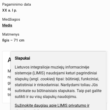
Pagaminimo data
XX a. I p.
Medžiagos
Medis
Matmenys
Ilgis – 71 cm
Slapukai
Aprašymas
Lietuvos integralioje muziejų informacinėje
Medinis grūstuvas, išdrožtas iš vientiso medžio,
sistemoje (LIMIS) naudojami keturi pagrindiniai
naudotas kanapėms grūsti piestoje. Grūstuvo kotas ir
slapukų (angl.
cookies
) tipai: būtinieji, funkciniai,
galas tekinti. Koto viduryje sustorėjimas, galas
statistiniai ir rinkodariniai. Naršydami toliau Jūs
apvalus. Galva išdrožta iš to paties medžio, suploto
sutinkate su būtinaisiais slapukais. Taip pat galite
trikampio formos.
sutikti ir su visų slapukų naudojimu.
Sužinokite daugiau apie LIMIS privatumo ir