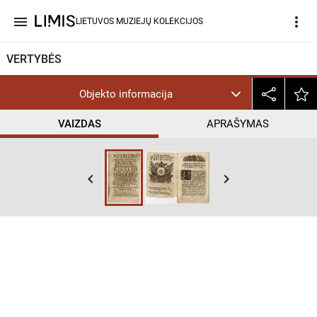
menu
more_vert
LIETUVOS MUZIEJŲ KOLEKCIJOS
VERTYBĖS
Objekto informacija
VAIZDAS
APRAŠYMAS
keyboard_arrow_left
keyboard_arrow_right