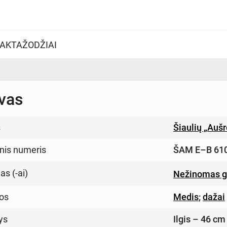
AKTAŽODŽIAI
vas
s
Šiaulių „Auš
inis numeris
ŠAM E–B 61
s (-ai)
Nežinomas g
os
Medis
;
dažai
ys
Ilgis – 46 cm