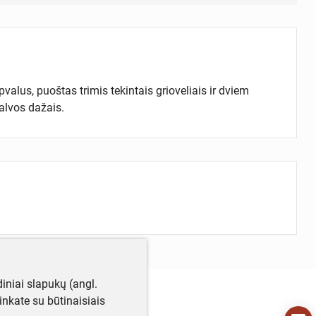
valus, puoštas trimis tekintais grioveliais ir dviem
palvos dažais.
iniai slapukų (angl.
utinkate su būtinaisiais