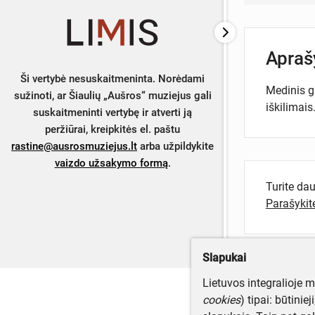
Apra
Ši vertybė nesuskaitmeninta. Norėdami
Medinis gr
sužinoti, ar Šiaulių „Aušros“ muziejus gali
iškilimais
suskaitmeninti vertybę ir atverti ją
peržiūrai, kreipkitės el. paštu
rastine@ausrosmuziejus.lt
arba užpildykite
vaizdo užsakymo formą
.
Turite da
Parašyki
Slapukai
Lietuvos integralioje 
cookies
) tipai: būtinie