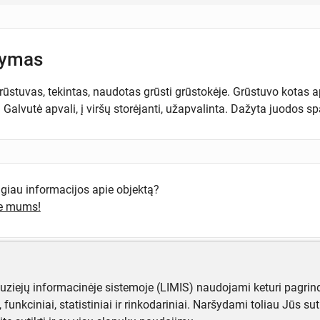
šymas
ūstuvas, tekintas, naudotas grūsti grūstokėje. Grūstuvo kotas ap
. Galvutė apvali, į viršų storėjanti, užapvalinta. Dažyta juodos s
ugiau informacijos apie objektą?
te mums!
muziejų informacinėje sistemoje (LIMIS) naudojami keturi pagrind
ji, funkciniai, statistiniai ir rinkodariniai. Naršydami toliau Jūs s