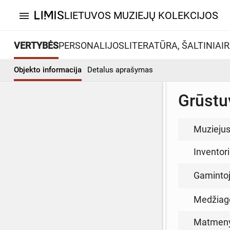
LIETUVOS MUZIEJŲ KOLEKCIJOS
menu
VERTYBĖS
PERSONALIJOS
LITERATŪRA, ŠALTINIAI
R
Objekto informacija
Detalus aprašymas
Grūstu
Muzieju
Inventor
Gamintoja
Medžiag
Matmen