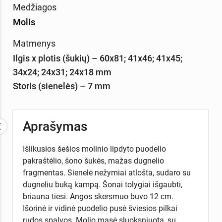
Medžiagos
Molis
Matmenys
Ilgis x plotis (šukių) – 60x81; 41x46; 41x45;
34x24; 24x31; 24x18 mm
Storis (sienelės) – 7 mm
Aprašymas
Išlikusios šešios molinio lipdyto puodelio
pakraštėlio, šono šukės, mažas dugnelio
fragmentas. Sienelė nežymiai atlošta, sudaro su
dugneliu buką kampą. Šonai tolygiai išgaubti,
briauna tiesi. Angos skersmuo buvo 12 cm.
Išorinė ir vidinė puodelio pusė šviesios pilkai
rudos spalvos. Molio masė sluoksniuota, su