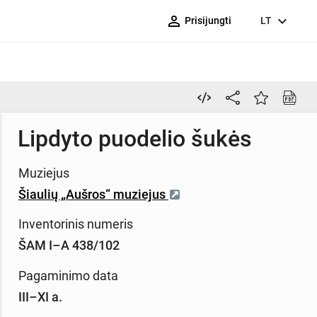
person_outline
expand_more
Prisijungti
LT
Lipdyto puodelio šukės
Muziejus
Šiaulių „Aušros“ muziejus
Inventorinis numeris
ŠAM I–A 438/102
Pagaminimo data
III–XI a.