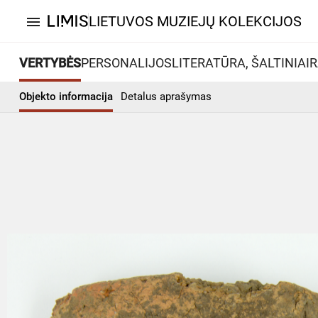
LIETUVOS MUZIEJŲ KOLEKCIJOS
menu
VERTYBĖS
PERSONALIJOS
LITERATŪRA, ŠALTINIAI
R
Objekto informacija
Detalus aprašymas