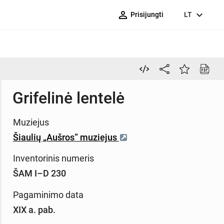
person_outline
expand_more
Prisijungti
LT
Grifelinė lentelė
Muziejus
Šiaulių „Aušros“ muziejus
Inventorinis numeris
ŠAM I–D 230
Pagaminimo data
XIX a. pab.