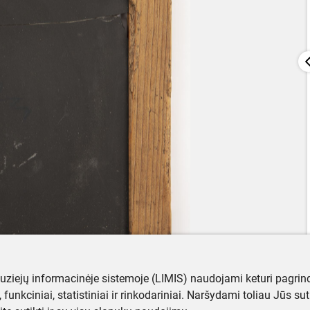
muziejų informacinėje sistemoje (LIMIS) naudojami keturi pagrind
ji, funkciniai, statistiniai ir rinkodariniai. Naršydami toliau Jūs s