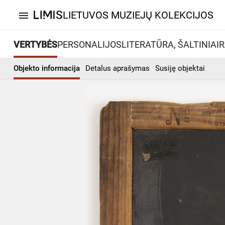
LIETUVOS MUZIEJŲ KOLEKCIJOS
menu
VERTYBĖS
PERSONALIJOS
LITERATŪRA, ŠALTINIAI
R
Objekto informacija
Detalus aprašymas
Susiję objektai