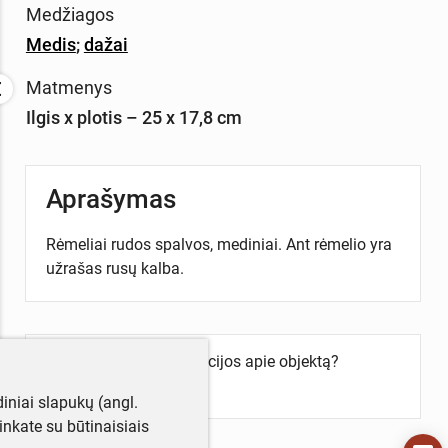
Medžiagos
Medis
;
dažai
Matmenys
Ilgis x plotis – 25 x 17,8 cm
Aprašymas
Rėmeliai rudos spalvos, mediniai. Ant rėmelio yra
užrašas rusų kalba.
Turite daugiau informacijos apie objektą?
Parašykite mums!
iniai slapukų (angl.
utinkate su būtinaisiais