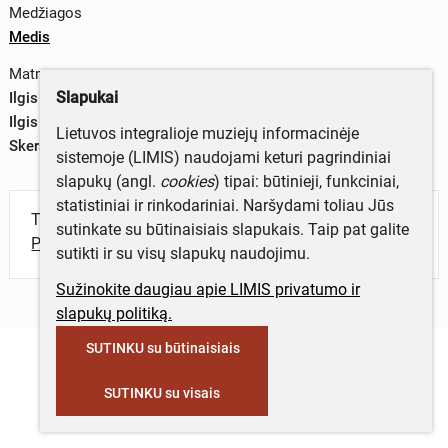
Medžiagos
Medis
Matmenys
Slapukai
Ilgis (kaklelis) – 7,3 cm
Ilgis (galvutė) – 8 cm
Lietuvos integralioje muziejų informacinėje
Skersmuo – 3,2 cm
sistemoje (LIMIS) naudojami keturi pagrindiniai
slapukų (angl.
cookies
) tipai: būtinieji, funkciniai,
statistiniai ir rinkodariniai. Naršydami toliau Jūs
Turite daugiau informacijos apie objektą?
sutinkate su būtinaisiais slapukais. Taip pat galite
Parašykite mums!
sutikti ir su visų slapukų naudojimu.
Sužinokite daugiau apie LIMIS privatumo ir
slapukų politiką.
SUTINKU su būtinaisiais
SUTINKU su visais