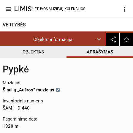
menu
more_vert
LIETUVOS MUZIEJŲ KOLEKCIJOS
VERTYBĖS
Objekto informacija
OBJEKTAS
APRAŠYMAS
Pypkė
Muziejus
Šiaulių „Aušros“ muziejus
Inventorinis numeris
ŠAM I–D 440
Pagaminimo data
1928 m.