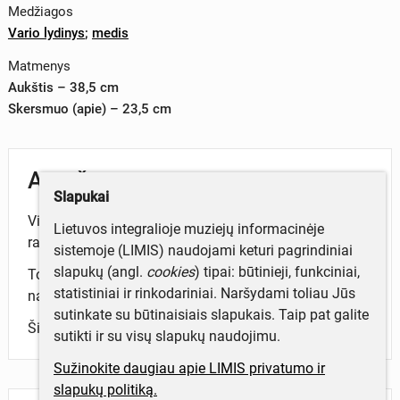
Medžiagos
Vario lydinys
;
medis
Matmenys
Aukštis – 38,5 cm
Skersmuo (apie) – 23,5 cm
Aprašymas
Slapukai
Virdulys („samovaras“). Su kraneliu ir dviem medinėm
Lietuvos integralioje muziejų informacinėje
rankenėlėm.
sistemoje (LIMIS) naudojami keturi pagrindiniai
slapukų (angl.
cookies
) tipai: būtinieji, funkciniai,
Tokie virduliai XIX a. - XX a. pradžioje buvo plačiai
statistiniai ir rinkodariniai. Naršydami toliau Jūs
naudojami miestiečių buityje.
sutinkate su būtinaisiais slapukais. Taip pat galite
Šiuo virduliu naudojosi gydytojo M.Einoriaus šeima.
sutikti ir su visų slapukų naudojimu.
Sužinokite daugiau apie LIMIS privatumo ir
slapukų politiką.