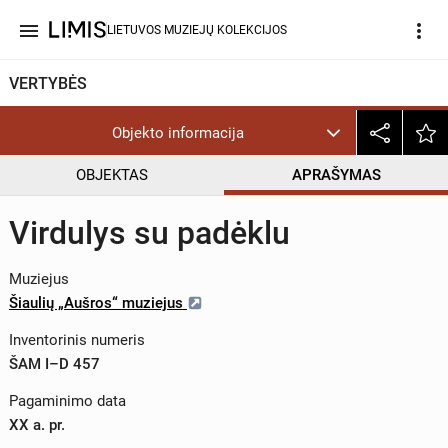
menu
more_vert
LIETUVOS MUZIEJŲ KOLEKCIJOS
VERTYBĖS
Objekto informacija
OBJEKTAS
APRAŠYMAS
Virdulys su padėklu
Muziejus
Šiaulių „Aušros“ muziejus
Inventorinis numeris
ŠAM I–D 457
Pagaminimo data
XX a. pr.