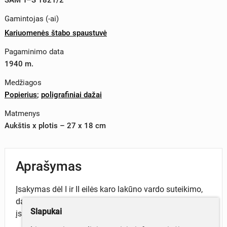
Gamintojas (-ai)
Kariuomenės štabo spaustuvė
Pagaminimo data
1940 m.
Medžiagos
Popierius
;
poligrafiniai dažai
Matmenys
Aukštis x plotis – 27 x 18 cm
Aprašymas
Įsakymas dėl I ir II eilės karo lakūno vardo suteikimo,
dalinai keičiamas Liaudies kariuomenės vado
Slapukai
įsakymas Nr. 32 § 3