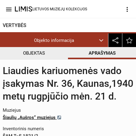
menu
more_vert
LIETUVOS MUZIEJŲ KOLEKCIJOS
VERTYBĖS
Objekto informacija
OBJEKTAS
APRAŠYMAS
Liaudies kariuomenės vado
įsakymas Nr. 36, Kaunas,1940
metų rugpjūčio mėn. 21 d.
Muziejus
Šiaulių „Aušros“ muziejus
Inventorinis numeris
ŠAM T–S 1821/2