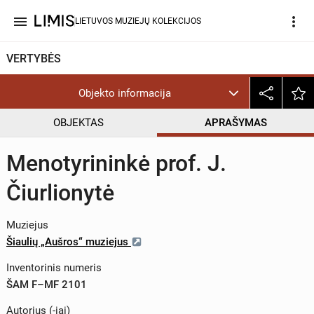
menu
more_vert
LIETUVOS MUZIEJŲ KOLEKCIJOS
VERTYBĖS
Objekto informacija
OBJEKTAS
APRAŠYMAS
Menotyrininkė prof. J.
Čiurlionytė
Muziejus
Šiaulių „Aušros“ muziejus
Inventorinis numeris
ŠAM F–MF 2101
Autorius (-iai)