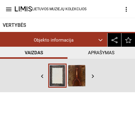
menu
more_vert
LIETUVOS MUZIEJŲ KOLEKCIJOS
VERTYBĖS
Objekto informacija
VAIZDAS
APRAŠYMAS
keyboard_arrow_left
keyboard_arrow_right