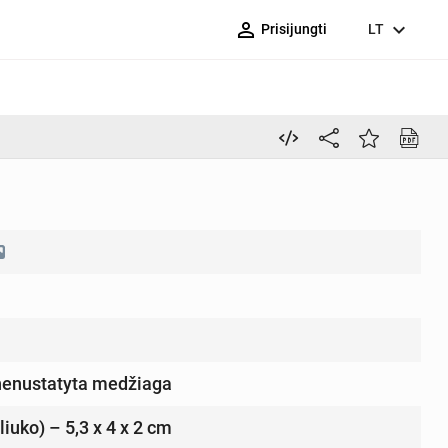
person_outline
expand_more
Prisijungti
LT
nenustatyta medžiaga
eliuko) – 5,3 x 4 x 2 cm