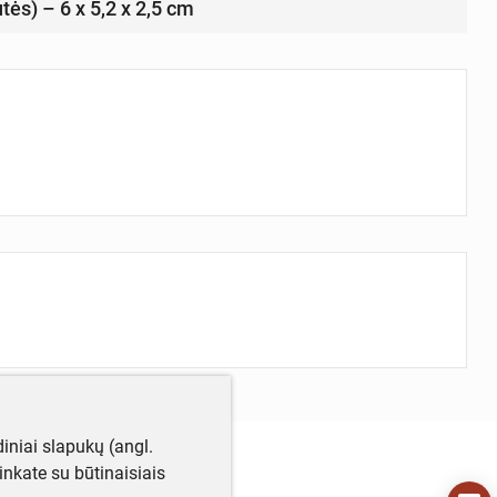
utės) – 6 x 5,2 x 2,5 cm
iniai slapukų (angl.
utinkate su būtinaisiais