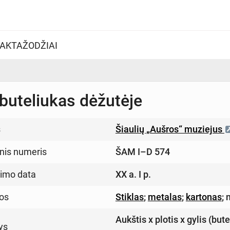
AKTAŽODŽIAI
 buteliukas dėžutėje
s
Šiaulių „Aušros“ muziejus
inis numeris
ŠAM I–D 574
imo data
XX a. I p.
os
Stiklas
;
metalas
;
kartonas
;
Aukštis x plotis x gylis (but
ys