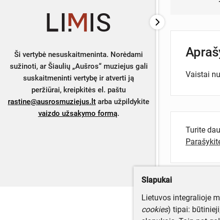
Apra
Ši vertybė nesuskaitmeninta. Norėdami
sužinoti, ar Šiaulių „Aušros“ muziejus gali
Vaistai nu
suskaitmeninti vertybę ir atverti ją
peržiūrai, kreipkitės el. paštu
rastine@ausrosmuziejus.lt
arba užpildykite
vaizdo užsakymo formą
.
Turite da
Parašyki
Slapukai
Lietuvos integralioje 
cookies
) tipai: būtinie