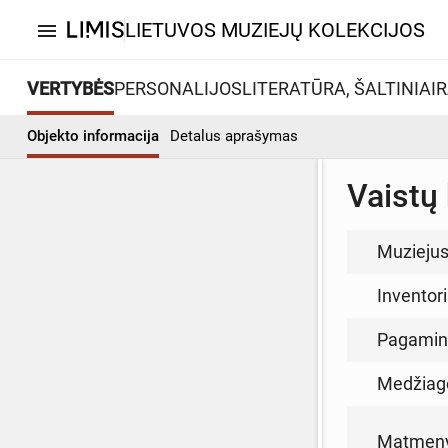
LIETUVOS MUZIEJŲ KOLEKCIJOS
menu
VERTYBĖS
PERSONALIJOS
LITERATŪRA, ŠALTINIAI
R
Objekto informacija
Detalus aprašymas
Vaistų
Muzieju
Inventor
Pagamin
Medžiag
Matmen