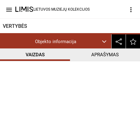
menu
more_vert
LIETUVOS MUZIEJŲ KOLEKCIJOS
VERTYBĖS
Objekto informacija
VAIZDAS
APRAŠYMAS
help_outline
PD