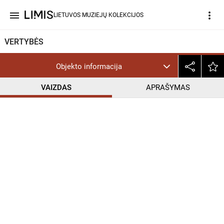
menu
more_vert
LIETUVOS MUZIEJŲ KOLEKCIJOS
VERTYBĖS
Objekto informacija
VAIZDAS
APRAŠYMAS
help_outline
PD