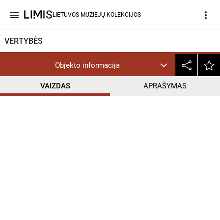
menu
more_vert
LIETUVOS MUZIEJŲ KOLEKCIJOS
VERTYBĖS
Objekto informacija
VAIZDAS
APRAŠYMAS
help_outline
PD