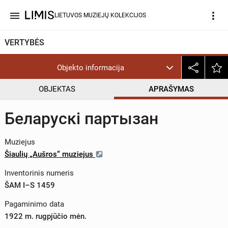
menu
more_vert
LIETUVOS MUZIEJŲ KOLEKCIJOS
VERTYBĖS
Objekto informacija
OBJEKTAS
APRAŠYMAS
Беларускi партызан
Muziejus
Šiaulių „Aušros“ muziejus
Inventorinis numeris
ŠAM I–S 1459
Pagaminimo data
1922 m. rugpjūčio mėn.