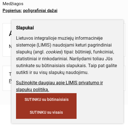
Medžiagos
Popierius
;
poligrafiniai dažai
Slapukai
Aprašymas
Lietuvos integralioje muziejų informacinėje
sistemoje (LIMIS) naudojami keturi pagrindiniai
Nr. 1.
slapukų (angl.
cookies
) tipai: būtinieji, funkciniai,
statistiniai ir rinkodariniai. Naršydami toliau Jūs
sutinkate su būtinaisiais slapukais. Taip pat galite
sutikti ir su visų slapukų naudojimu.
Turite daugiau informacijos apie objektą?
Parašykite mums!
Sužinokite daugiau apie LIMIS privatumo ir
slapukų politiką.
SUTINKU su būtinaisiais
SUTINKU su visais