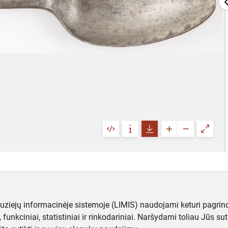
muziejų informacinėje sistemoje (LIMIS) naudojami keturi pagrind
ji, funkciniai, statistiniai ir rinkodariniai. Naršydami toliau Jūs s