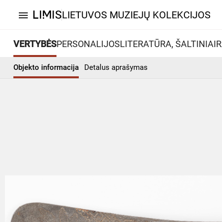
LIETUVOS MUZIEJŲ KOLEKCIJOS
menu
VERTYBĖS
PERSONALIJOS
LITERATŪRA, ŠALTINIAI
R
Objekto informacija
Detalus aprašymas