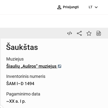
person_outline
expand_more
Prisijungti
LT
Šaukštas
Muziejus
Šiaulių „Aušros“ muziejus
Inventorinis numeris
ŠAM I–D 1494
Pagaminimo data
~XX a. I p.