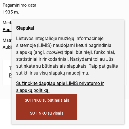
Pagaminimo data
1935 m.
Medžiagos
Slapukai
Popierius
;
poligrafiniai dažai
;
metalas
Lietuvos integralioje muziejų informacinėje
Matmenys
sistemoje (LIMIS) naudojami keturi pagrindiniai
Aukštis x plotis – 16 x 10,6 cm
slapukų (angl.
cookies
) tipai: būtinieji, funkciniai,
statistiniai ir rinkodariniai. Naršydami toliau Jūs
sutinkate su būtinaisiais slapukais. Taip pat galite
Turite daugiau informacijos apie objektą?
sutikti ir su visų slapukų naudojimu.
Parašykite mums!
Sužinokite daugiau apie LIMIS privatumo ir
slapukų politiką.
SUTINKU su būtinaisiais
SUTINKU su visais