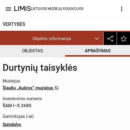
menu
more_vert
LIETUVOS MUZIEJŲ KOLEKCIJOS
VERTYBĖS
Objekto informacija
OBJEKTAS
APRAŠYMAS
Durtynių taisyklės
Muziejus
Šiaulių „Aušros“ muziejus
Inventorinis numeris
ŠAM I–S 2680
Gamintojas (-ai)
Spindulys