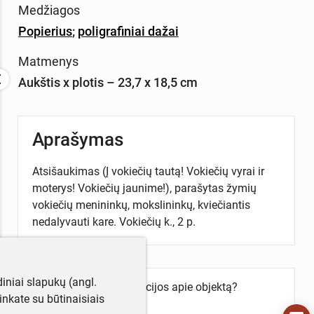
Medžiagos
Popierius
;
poligrafiniai dažai
Matmenys
Aukštis x plotis – 23,7 x 18,5 cm
Aprašymas
Atsišaukimas (Į vokiečių tautą! Vokiečių vyrai ir
moterys! Vokiečių jaunime!), parašytas žymių
vokiečių menininkų, mokslininkų, kviečiantis
nedalyvauti kare. Vokiečių k., 2 p.
iniai slapukų (angl.
Turite daugiau informacijos apie objektą?
utinkate su būtinaisiais
Parašykite mums!