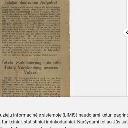
muziejų informacinėje sistemoje (LIMIS) naudojami keturi pagrind
ji, funkciniai, statistiniai ir rinkodariniai. Naršydami toliau Jūs s