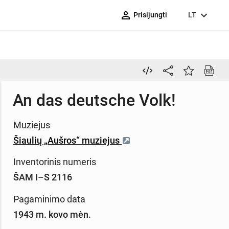
person_outline
expand_more
Prisijungti
LT
An das deutsche Volk!
Muziejus
Šiaulių „Aušros“ muziejus
Inventorinis numeris
ŠAM I–S 2116
Pagaminimo data
1943 m. kovo mėn.