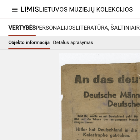
LIETUVOS MUZIEJŲ KOLEKCIJOS
menu
VERTYBĖS
PERSONALIJOS
LITERATŪRA, ŠALTINIAI
R
Objekto informacija
Detalus aprašymas