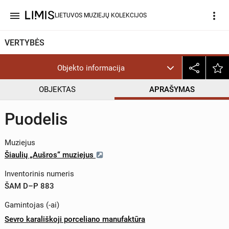
menu
more_vert
LIETUVOS MUZIEJŲ KOLEKCIJOS
VERTYBĖS
Objekto informacija
OBJEKTAS
APRAŠYMAS
Puodelis
Muziejus
Šiaulių „Aušros“ muziejus
Inventorinis numeris
ŠAM D–P 883
Gamintojas (-ai)
Sevro karališkoji porceliano manufaktūra