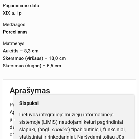
Pagaminimo data
XIX a. I p.
Medžiagos
Porcelianas
Matmenys
Aukštis – 8,3 cm
Skersmuo (viršaus) – 10,0 cm
Skersmuo (dugno) – 5,5 cm
Aprašymas
Slapukai
Puodelis ritinio formos, viršuje platėjantis, su ąsele.
Apatinė puodelio dalis alyvinės spalvos. Viršutinę dalį
Lietuvos integralioje muziejų informacinėje
juosia baltas frizas su šonuose tapytais
sistemoje (LIMIS) naudojami keturi pagrindiniai
daugiaspalviais ir aukso spalvos augaliniais
slapukų (angl.
cookies
) tipai: būtinieji, funkciniai,
ornamentais. Priekyje medalione aukso raidėmis
statistiniai ir rinkodariniai. Naršydami toliau Jūs