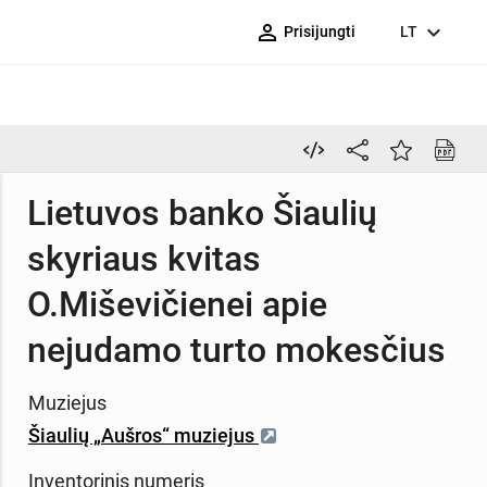
person_outline
expand_more
Prisijungti
LT
Lietuvos banko Šiaulių
skyriaus kvitas
O.Miševičienei apie
nejudamo turto mokesčius
Muziejus
Šiaulių „Aušros“ muziejus
Inventorinis numeris