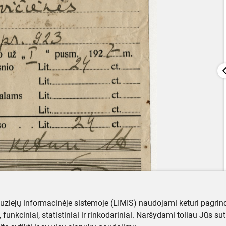
muziejų informacinėje sistemoje (LIMIS) naudojami keturi pagrind
ji, funkciniai, statistiniai ir rinkodariniai. Naršydami toliau Jūs s