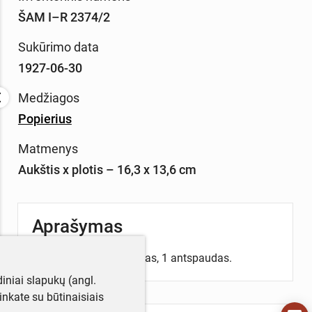
ŠAM I–R 2374/2
Sukūrimo data
1927-06-30
Medžiagos
Popierius
Matmenys
Aukštis x plotis – 16,3 x 13,6 cm
Aprašymas
Rašyta lietuvių k., 1 lapas, 1 antspaudas.
iniai slapukų (angl.
utinkate su būtinaisiais