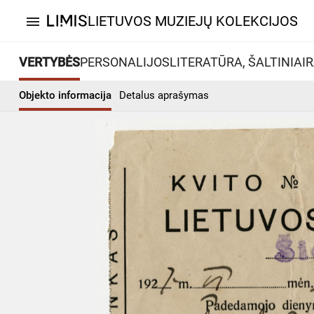
LIETUVOS MUZIEJŲ KOLEKCIJOS
menu
VERTYBĖS
PERSONALIJOS
LITERATŪRA, ŠALTINIAI
R
Objekto informacija
Detalus aprašymas