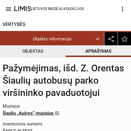
menu
more_vert
LIETUVOS MUZIEJŲ KOLEKCIJOS
VERTYBĖS
Objekto informacija
OBJEKTAS
APRAŠYMAS
Pažymėjimas, išd. Z. Orentas
Šiaulių autobusų parko
viršininko pavaduotojui
Muziejus
Šiaulių „Aušros“ muziejus
Inventorinis numeris
ŠAM T–R 7533