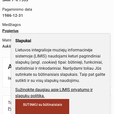
Pagaminimo data
1986-12-31
Medžiagos
Popierius
Matmenys
Slapukai
Aukštis x plotis – 6 x 9,2 cm
Lietuvos integralioje muziejų informacinėje
sistemoje (LIMIS) naudojami keturi pagrindiniai
slapukų (angl.
cookies
) tipai: būtinieji, funkciniai,
Aprašymas
statistiniai ir rinkodariniai. Naršydami toliau Jūs
sutinkate su būtinaisiais slapukais. Taip pat galite
lietuvių ir rusų k., sulenkiamas.
sutikti ir su visų slapukų naudojimu.
Sužinokite daugiau apie LIMIS privatumo ir
slapukų politiką.
Turite daugiau informacijos apie objektą?
SUTINKU su būtinaisiais
Parašykite mums!