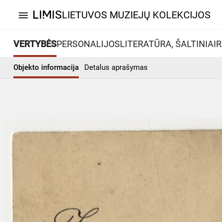
LIETUVOS MUZIEJŲ KOLEKCIJOS
menu
VERTYBĖS
PERSONALIJOS
LITERATŪRA, ŠALTINIAI
R
Objekto informacija
Detalus aprašymas