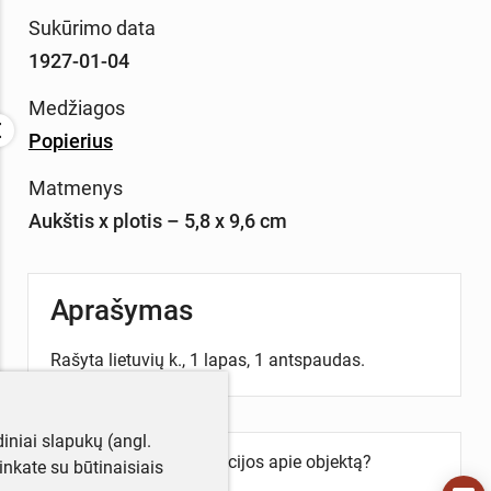
Sukūrimo data
1927-01-04
Medžiagos
Popierius
Matmenys
Aukštis x plotis – 5,8 x 9,6 cm
Aprašymas
Rašyta lietuvių k., 1 lapas, 1 antspaudas.
iniai slapukų (angl.
Turite daugiau informacijos apie objektą?
utinkate su būtinaisiais
Parašykite mums!