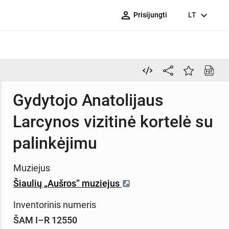
person_outline
expand_more
Prisijungti
LT
Gydytojo Anatolijaus
Larcynos vizitinė kortelė su
palinkėjimu
Muziejus
Šiaulių „Aušros“ muziejus
Inventorinis numeris
ŠAM I–R 12550