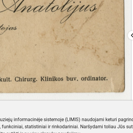
muziejų informacinėje sistemoje (LIMIS) naudojami keturi pagrind
ji, funkciniai, statistiniai ir rinkodariniai. Naršydami toliau Jūs s