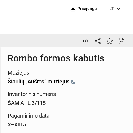
person_outline
expand_more
Prisijungti
LT
Rombo formos kabutis
Muziejus
Šiaulių „Aušros“ muziejus
Inventorinis numeris
ŠAM A–L 3/115
Pagaminimo data
X–XIII a.