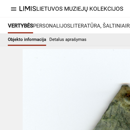
LIETUVOS MUZIEJŲ KOLEKCIJOS
menu
VERTYBĖS
PERSONALIJOS
LITERATŪRA, ŠALTINIAI
R
Objekto informacija
Detalus aprašymas