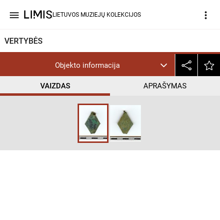
menu
more_vert
LIETUVOS MUZIEJŲ KOLEKCIJOS
VERTYBĖS
Objekto informacija
VAIZDAS
APRAŠYMAS