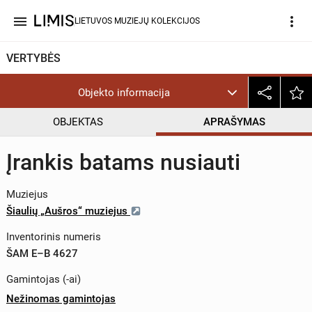
menu
more_vert
LIETUVOS MUZIEJŲ KOLEKCIJOS
VERTYBĖS
Objekto informacija
OBJEKTAS
APRAŠYMAS
Įrankis batams nusiauti
Muziejus
Šiaulių „Aušros“ muziejus
Inventorinis numeris
ŠAM E–B 4627
Gamintojas (-ai)
Nežinomas gamintojas