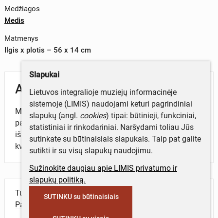
Medžiagos
Medis
Matmenys
Ilgis x plotis – 56 x 14 cm
Slapukai
Aprašymas
Lietuvos integralioje muziejų informacinėje
sistemoje (LIMIS) naudojami keturi pagrindiniai
Medinis įrankis naudotas batams nusiauti. Jį sudaro
slapukų (angl.
cookies
) tipai: būtinieji, funkciniai,
pailga keturbriaunė lenta su gale išskobta U formos
statistiniai ir rinkodariniai. Naršydami toliau Jūs
išpjova. Prie išpjovos pritvirtintas netaisyklingo
sutinkate su būtinaisiais slapukais. Taip pat galite
kvadrato formos medinis paaukštinimas.
sutikti ir su visų slapukų naudojimu.
Sužinokite daugiau apie LIMIS privatumo ir
slapukų politiką.
Turite daugiau informacijos apie objektą?
SUTINKU su būtinaisiais
Parašykite mums!