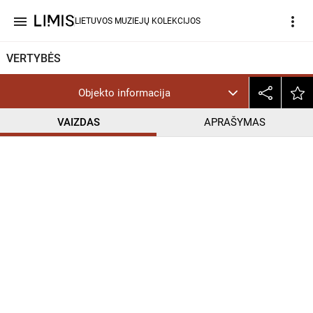
menu
more_vert
LIETUVOS MUZIEJŲ KOLEKCIJOS
VERTYBĖS
Objekto informacija
VAIZDAS
APRAŠYMAS
help_outline
PD