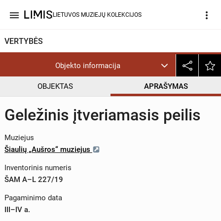
menu
more_vert
LIETUVOS MUZIEJŲ KOLEKCIJOS
VERTYBĖS
Objekto informacija
OBJEKTAS
APRAŠYMAS
Geležinis įtveriamasis peilis
Muziejus
Šiaulių „Aušros“ muziejus
Inventorinis numeris
ŠAM A–L 227/19
Pagaminimo data
III–IV a.