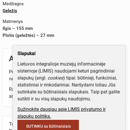
Medžiagos
Geležis
Matmenys
Ilgis – 155 mm
Plotis (geležtės) – 27 mm
Slapukai
Aprašymas
Lietuvos integralioje muziejų informacinėje
sistemoje (LIMIS) naudojami keturi pagrindiniai
Peilis labai sunykęs, tikrųjų jo matmenų ir formos
slapukų (angl.
cookies
) tipai: būtinieji, funkciniai,
nesimato. Jis buvęs platus, stora nugarėle.
statistiniai ir rinkodariniai. Naršydami toliau Jūs
Rastas Linkaičių pilkapyne (Joniškio r.) 1932 m.
sutinkate su būtinaisiais slapukais. Taip pat galite
archeologinių tyrimų metu, vad. B. Tarvydas.
sutikti ir su visų slapukų naudojimu.
Sužinokite daugiau apie LIMIS privatumo ir
slapukų politiką.
Turite daugiau informacijos apie objektą?
SUTINKU su būtinaisiais