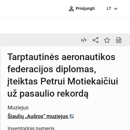
person_outline
expand_more
Prisijungti
LT
Tarptautinės aeronautikos
federacijos diplomas,
įteiktas Petrui Motiekaičiui
už pasaulio rekordą
Muziejus
Šiaulių „Aušros“ muziejus
Inventorinis numeris