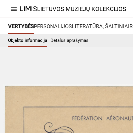
LIETUVOS MUZIEJŲ KOLEKCIJOS
menu
VERTYBĖS
PERSONALIJOS
LITERATŪRA, ŠALTINIAI
R
Objekto informacija
Detalus aprašymas