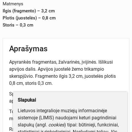
Matmenys
Ilgis (fragmento) – 3,2 cm
Plotis (juostelės) – 0,8 cm
Storis – 0,3 cm
Aprašymas
Apyrankės fragmentas, žalvarinės, įvijinės. Išlikusi
apvijos dalis. Apvijos juostelė žemo trikampio
skerspjūvio. Fragmento ilgis 3,2 cm, juostelės plotis
0,8 cm, storis 0,3 cm.
Specialiai laidojimo apeigoms sulaužytos įvijinės
Slapukai
apyrankės dalis.
Lietuvos integralioje muziejų informacinėje
Tokios apyrankės buvo nešiojamos moterų ir
sistemoje (LIMIS) naudojami keturi pagrindiniai
maunamos ant dilbio, tiesiai ant rankovių.
slapukų (angl.
cookies
) tipai: būtinieji, funkciniai,
Rasta 1996 m. Linkuvos (Vaižgantų) vėlyvojo
statistiniai ir rinkodariniai. Naršydami toliau Jūs