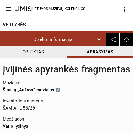
menu
more_vert
LIETUVOS MUZIEJŲ KOLEKCIJOS
VERTYBĖS
Objekto informacija
OBJEKTAS
APRAŠYMAS
Įvijinės apyrankės fragmentas
Muziejus
Šiaulių „Aušros“ muziejus
Inventorinis numeris
ŠAM A–L 56/29
Medžiagos
Vario lydinys