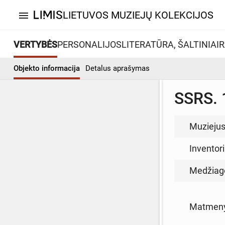
LIETUVOS MUZIEJŲ KOLEKCIJOS
menu
VERTYBĖS
PERSONALIJOS
LITERATŪRA, ŠALTINIAI
R
Objekto informacija
Detalus aprašymas
SSRS. 
Muzieju
Inventor
Medžiag
Matmen