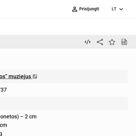
person_outline
expand_more
Prisijungti
LT
ros“ muziejus
/37
onetos) – 2 cm
 cm
g