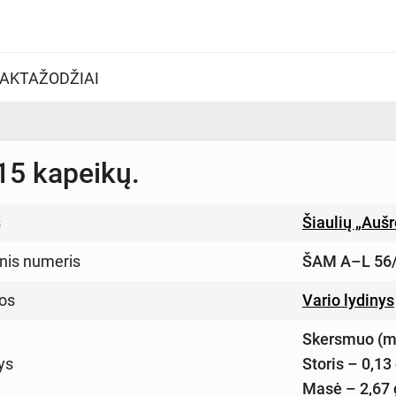
AKTAŽODŽIAI
15 kapeikų.
s
Šiaulių „Auš
inis numeris
ŠAM A–L 56
os
Vario lydinys
Skersmuo (m
ys
Storis – 0,13
Masė – 2,67 