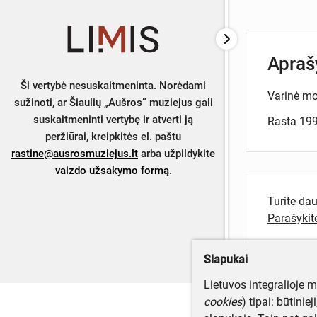
Apra
Ši vertybė nesuskaitmeninta. Norėdami
Varinė mo
sužinoti, ar Šiaulių „Aušros“ muziejus gali
suskaitmeninti vertybę ir atverti ją
Rasta 199
peržiūrai, kreipkitės el. paštu
rastine@ausrosmuziejus.lt
arba užpildykite
vaizdo užsakymo formą
.
Turite da
Parašyki
Slapukai
Lietuvos integralioje 
cookies
) tipai: būtinie