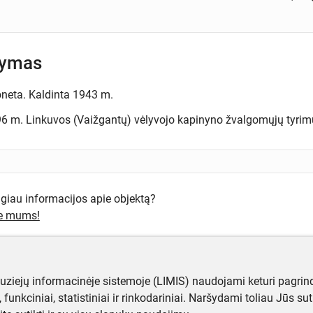
šymas
neta. Kaldinta 1943 m.
6 m. Linkuvos (Vaižgantų) vėlyvojo kapinyno žvalgomųjų tyrimų 
ugiau informacijos apie objektą?
te mums!
muziejų informacinėje sistemoje (LIMIS) naudojami keturi pagrind
ji, funkciniai, statistiniai ir rinkodariniai. Naršydami toliau Jūs s