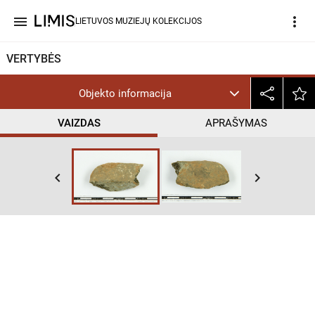
menu
more_vert
LIETUVOS MUZIEJŲ KOLEKCIJOS
VERTYBĖS
Objekto informacija
VAIZDAS
APRAŠYMAS
keyboard_arrow_left
keyboard_arrow_right