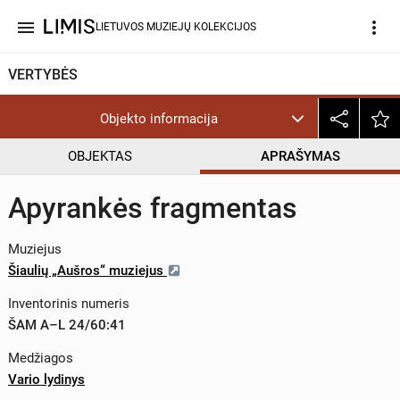
menu
more_vert
LIETUVOS MUZIEJŲ KOLEKCIJOS
VERTYBĖS
Objekto informacija
OBJEKTAS
APRAŠYMAS
Apyrankės fragmentas
Muziejus
Šiaulių „Aušros“ muziejus
Inventorinis numeris
ŠAM A–L 24/60:41
Medžiagos
Vario lydinys