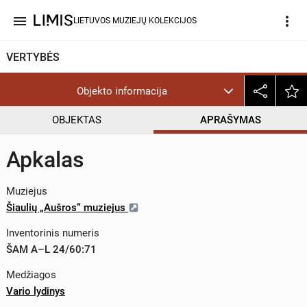
menu
more_vert
LIETUVOS MUZIEJŲ KOLEKCIJOS
VERTYBĖS
Objekto informacija
OBJEKTAS
APRAŠYMAS
Apkalas
Muziejus
Šiaulių „Aušros“ muziejus
Inventorinis numeris
ŠAM A–L 24/60:71
Medžiagos
Vario lydinys