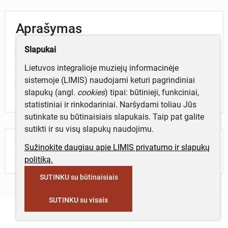
Aprašymas
Slapukai
Apkalas plonas, pailgo stačiakampio formos, su 2
skylutėmis galuose. Vienas galas nulūžęs.
Lietuvos integralioje muziejų informacinėje
sistemoje (LIMIS) naudojami keturi pagrindiniai
Atsitiktinai rastas Šukioniuose (Pakruojo r.) iki 1935
slapukų (angl.
cookies
) tipai: būtinieji, funkciniai,
m.
statistiniai ir rinkodariniai. Naršydami toliau Jūs
sutinkate su būtinaisiais slapukais. Taip pat galite
sutikti ir su visų slapukų naudojimu.
Turite daugiau informacijos apie objektą?
Sužinokite daugiau apie LIMIS privatumo ir slapukų
Parašykite mums!
politiką.
SUTINKU su būtinaisiais
SUTINKU su visais