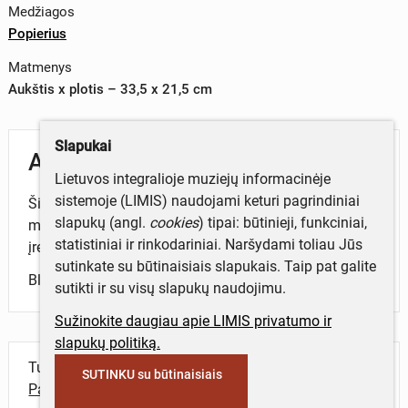
Medžiagos
Popierius
Matmenys
Aukštis x plotis – 33,5 x 21,5 cm
Slapukai
Aprašymas
Lietuvos integralioje muziejų informacinėje
sistemoje (LIMIS) naudojami keturi pagrindiniai
Šiaulių kraštotyros draugijos ir Šiaulių „Aušros“
slapukų (angl.
cookies
) tipai: būtinieji, funkciniai,
muziejaus anketa apie ūkyje naudotus įrankius,
statistiniai ir rinkodariniai. Naršydami toliau Jūs
įrenginius.
sutinkate su būtinaisiais slapukais. Taip pat galite
Blankas.
sutikti ir su visų slapukų naudojimu.
Sužinokite daugiau apie LIMIS privatumo ir
slapukų politiką.
Turite daugiau informacijos apie objektą?
SUTINKU su būtinaisiais
Parašykite mums!