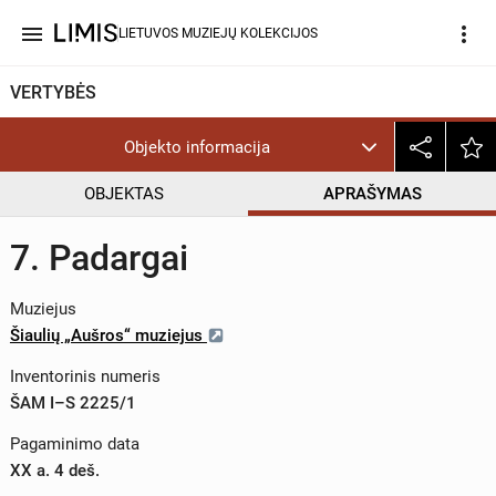
menu
more_vert
LIETUVOS MUZIEJŲ KOLEKCIJOS
VERTYBĖS
Objekto informacija
OBJEKTAS
APRAŠYMAS
7. Padargai
Muziejus
Šiaulių „Aušros“ muziejus
Inventorinis numeris
ŠAM I–S 2225/1
Pagaminimo data
XX a. 4 deš.