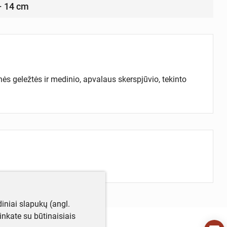
 – 14 cm
nės geležtės ir medinio, apvalaus skerspjūvio, tekinto
iniai slapukų (angl.
utinkate su būtinaisiais