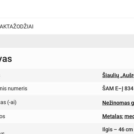
AKTAŽODŽIAI
vas
s
Šiaulių „Auš
inis numeris
ŠAM E–Į 834
s (-ai)
Nežinomas g
os
Metalas
;
med
Ilgis – 46 cm
ys