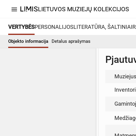
LIETUVOS MUZIEJŲ KOLEKCIJOS
menu
VERTYBĖS
PERSONALIJOS
LITERATŪRA, ŠALTINIAI
R
Objekto informacija
Detalus aprašymas
Pjautu
Muzieju
Inventor
Gamintoja
Medžiag
Matmen