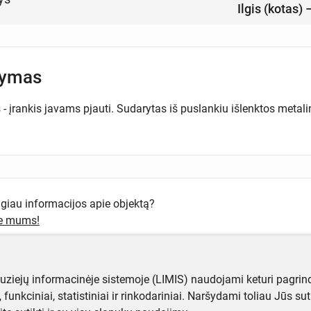
Ilgis (kotas)
šymas
- įrankis javams pjauti. Sudarytas iš puslankiu išlenktos metali
ugiau informacijos apie objektą?
te mums!
muziejų informacinėje sistemoje (LIMIS) naudojami keturi pagrind
ji, funkciniai, statistiniai ir rinkodariniai. Naršydami toliau Jūs s