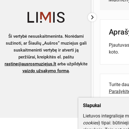
Apra
Ši vertybė nesuskaitmeninta. Norėdami
sužinoti, ar Šiaulių „Aušros“ muziejus gali
Pjautuvas 
suskaitmeninti vertybę ir atverti ją
koto.
peržiūrai, kreipkitės el. paštu
rastine@ausrosmuziejus.lt
arba užpildykite
vaizdo užsakymo formą
.
Turite da
Parašyki
Slapukai
Lietuvos integralioje 
cookies
) tipai: būtinie