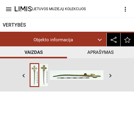
menu
more_vert
LIETUVOS MUZIEJŲ KOLEKCIJOS
VERTYBĖS
Objekto informacija
VAIZDAS
APRAŠYMAS
keyboard_arrow_left
keyboard_arrow_right