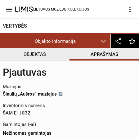
menu
more_vert
LIETUVOS MUZIEJŲ KOLEKCIJOS
VERTYBĖS
Objekto informacija
OBJEKTAS
APRAŠYMAS
Pjautuvas
Muziejus
Šiaulių „Aušros“ muziejus
Inventorinis numeris
ŠAM E–Į 832
Gamintojas (-ai)
Nežinomas gamintojas