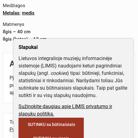
Medžiagos
Metalas
;
medis
Matmenys
Ilgis – 40 cm
Ilgis (kotas) – 12 cm
Slapukai
Lietuvos integralioje muziejų informacinėje
Aprašymas
sistemoje (LIMIS) naudojami keturi pagrindiniai
slapukų (angl.
cookies
) tipai: būtinieji, funkciniai,
Pjautuvas - įrankis javams pjauti, sudarytas iš
statistiniai ir rinkodariniai. Naršydami toliau Jūs
puslankiu išlenktos metalinės geležtės ir medinio,
sutinkate su būtinaisiais slapukais. Taip pat galite
apvalaus skerspjūvio, ištekinto koto.
sutikti ir su visų slapukų naudojimu.
Sužinokite daugiau apie LIMIS privatumo ir
slapukų politiką.
Turite daugiau informacijos apie objektą?
SUTINKU su būtinaisiais
Parašykite mums!