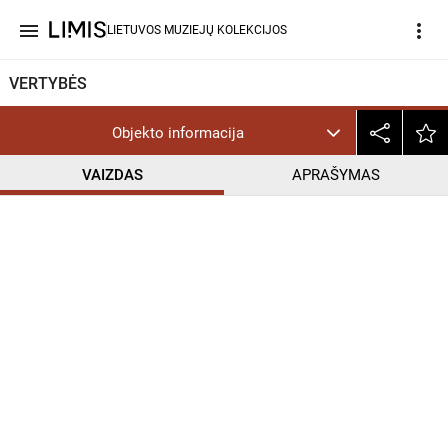
menu
more_vert
LIETUVOS MUZIEJŲ KOLEKCIJOS
VERTYBĖS
Objekto informacija
VAIZDAS
APRAŠYMAS