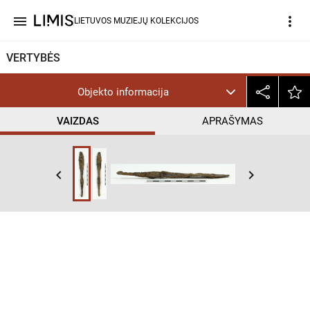
menu
more_vert
LIETUVOS MUZIEJŲ KOLEKCIJOS
VERTYBĖS
Objekto informacija
VAIZDAS
APRAŠYMAS
keyboard_arrow_left
keyboard_arrow_right